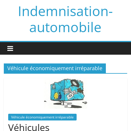
Skip
Indemnisation-
to
content
automobile
Véhicule économiquement irréparable
Véhicule économiquement irréparable
Véhicules