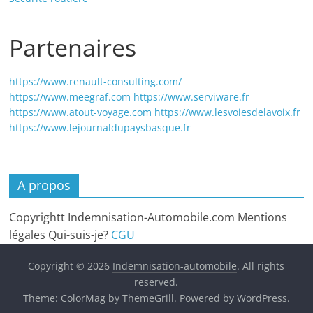
Partenaires
https://www.renault-consulting.com/
https://www.meegraf.com
https://www.serviware.fr
https://www.atout-voyage.com
https://www.lesvoiesdelavoix.fr
https://www.lejournaldupaysbasque.fr
A propos
Copyrightt Indemnisation-Automobile.com Mentions
légales Qui-suis-je?
CGU
Copyright © 2026
Indemnisation-automobile
. All rights
reserved.
Theme:
ColorMag
by ThemeGrill. Powered by
WordPress
.