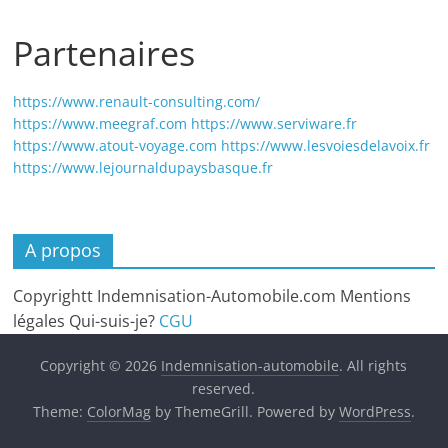
Partenaires
https://www.renault-consulting.com/
https://www.meegraf.com
https://www.serviware.fr
https://www.atout-voyage.com
https://www.lesvoiesdelavoix.fr
https://www.lejournaldupaysbasque.fr
A propos
Copyrightt Indemnisation-Automobile.com Mentions
légales Qui-suis-je?
CGU
Copyright © 2026
Indemnisation-automobile
. All rights
reserved.
Theme:
ColorMag
by ThemeGrill. Powered by
WordPress
.