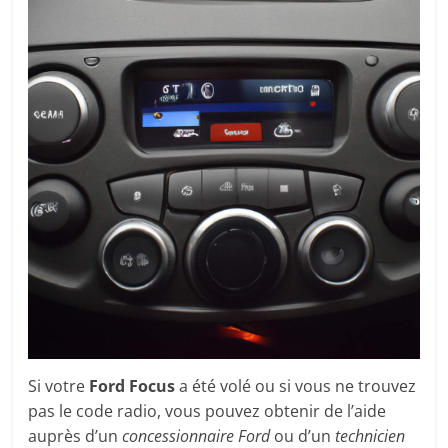
Si votre
Ford Focus
a été volé ou si vous ne trouvez
pas le code radio, vous pouvez obtenir de l’aide
auprès d’un
concessionnaire Ford
ou d’un
technicien