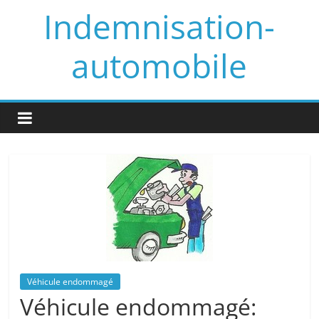
Skip
Indemnisation-
to
content
automobile
Véhicule endommagé
Véhicule endommagé: